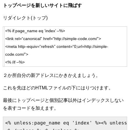
トップページを新しいサイトに飛ばす
リダイレクト(トップ)
<%
if
:
page
_
name
eq
‘index’
–
%>
<
link
rel
=
“canonical”
href
=
“http://simple-code.com/”
>
<
meta
http
–
equiv
=
“refresh”
content
=
“0;url=http://simple-
code.com/”
>
<%
/
if
–
%>
２か所自分の新アドレスにかきかえましょう。
これを先ほどのHTMLファイルの下にはりつけます。
最後にトップページと個別記事以外はインデックスしない
を表すコードを加えます。
<% unless:page_name eq 'index' %><% unless: