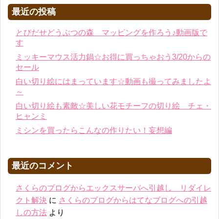
最近の投稿
とびだせどうぶつの森 マッピングを作ろう♪動画版で
す
ミッキーマウス活力鍋☆お得に買っちゃおう3/20からの
セール
白い切り絵にはまっています☆動画も撮ってみましたよ
～
白い切り絵も素敵☆美しい花モチーフの切り絵 チェ・
ヒャンミ
ミシンを買ったらこんなの作りたい！妄想編
最近のコメント
さくらのブログからエックスサーバへ引越し リダイレ
クト解決
に
さくらのブログからはてなブログへの引越
しの方法
より