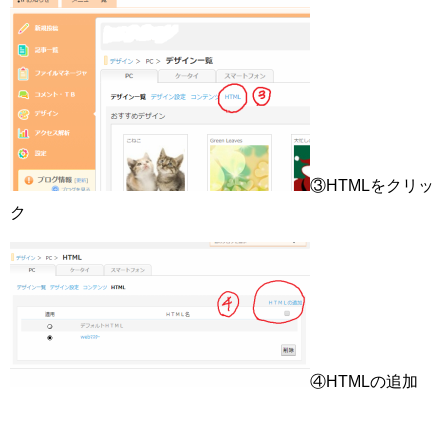
③HTMLをクリッ
ク
④HTMLの追加