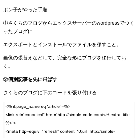
ポン子がやった手順
①さくらのブログからエックスサーバーのwordpressでつく
ったブログに
エクスポートとインストールでファイルを移すこと。
画像の張替えなどして、完全な形にブログを移行してお
く。
②
個別記事を先に飛ばす
さくらのブログに下のコードを張り付ける
<%
if
:
page
_
name
eq
‘article’
–
%>
<
link
rel
=
“canonical”
href
=
“http://simple-code.com/
<%
extra_title
%>
“
>
<
meta
http
–
equiv
=
“refresh”
content
=
“0;url=http://simple-