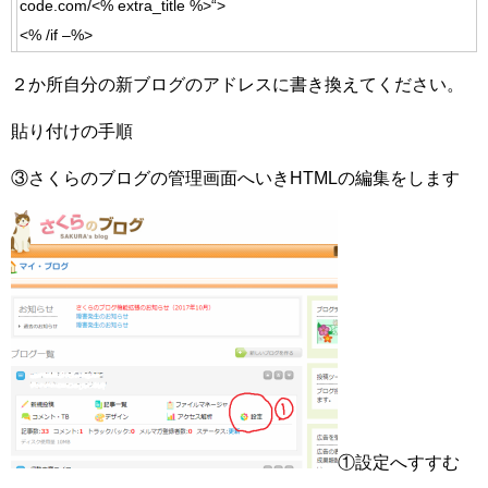
code.com/
<%
extra_title
%>
“
>
<%
/
if
–
%>
２か所自分の新ブログのアドレスに書き換えてください。
貼り付けの手順
③さくらのブログの管理画面へいきHTMLの編集をします
①設定へすすむ