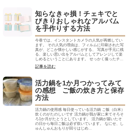
知らなきゃ損！チェキでと
びきりおしゃれなアルバム
を手作りする方法
今巷では、インスタントカメラの人気が再燃してい
ます。 その人気の理由は、フィルムに印刷された写
真が、どこか懐かしい感じがする、 写真が手元に残
る、楽しい思い出をアルバムとしてアレンジして楽
しめるということにあります。 せっかく撮ったチ...
記事を読む
活力鍋を1か月つかってみて
の感想 ご飯の炊き方と保存
方法
活力鍋の使用感 毎日使っている活力鍋 ご飯（白米）
炊くのがたのしいです 活力鍋が我が家に来てそろそ
ろ1か月がたとうとしています。 活力鍋が届いたそ
の日から毎日ご飯は必ず炊いています。 なにせ、し
ゅんしゅんおもりが回りはじめ...