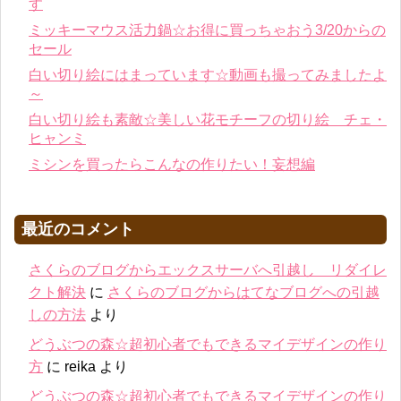
す
ミッキーマウス活力鍋☆お得に買っちゃおう3/20からの
セール
白い切り絵にはまっています☆動画も撮ってみましたよ
～
白い切り絵も素敵☆美しい花モチーフの切り絵 チェ・
ヒャンミ
ミシンを買ったらこんなの作りたい！妄想編
最近のコメント
さくらのブログからエックスサーバへ引越し リダイレ
クト解決
に
さくらのブログからはてなブログへの引越
しの方法
より
どうぶつの森☆超初心者でもできるマイデザインの作り
方
に
reika
より
どうぶつの森☆超初心者でもできるマイデザインの作り