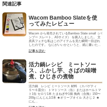
関連記事
Wacom Bamboo Slateを使
ってみたレビュー
Wacom から発売されているBamboo Slate small（バ
ンブー スレート、A5サイズ） を購入しました。 文
房具フェチな私はこのアイテムを見た瞬間一目ぼれ
したのです。 なにがいいかというと、紙に書いた...
記事を読む
活力鍋レシピ ミートソー
ス、ふかし芋、さばの味噌
煮、ひじきの煮物
活力鍋 レシピ ミートソース 材料 （スパゲティ
５〜６皿分） トマトソース（缶）またはホールトマ
ト1缶 セロリ1本 たまねぎ中1個 挽肉（合挽）150〜
200g にんじん1/2本 ★オリーブオイル 大さじ２ ★
にん...