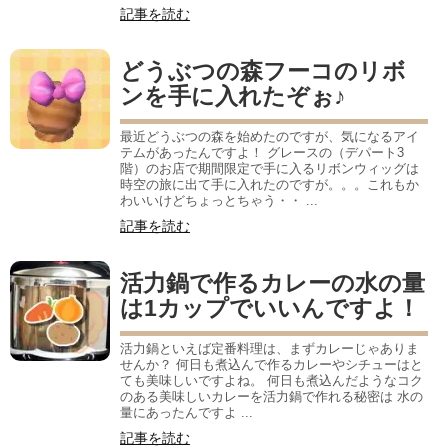
記事を読む
どうぶつの森フーコのリボ
ンを手に入れたぞぉ♪
最近どうぶつの森を始めたのですが、気になるアイ
テムがあったんですよ！ グレースの（デパート3
階）のお店で期間限定で手に入るリボンウィッグは
時空の旅に出て手に入れたのですが。。。これもか
わいいけどちょっとちゃう・・ ...
記事を読む
活力鍋で作るカレーの水の量
は1カップでいいんですよ！
活力鍋といえば定番料理は、まずカレーじゃありま
せんか？ 何日も煮込んで作るカレーやシチューはと
ても美味しいですよね。 何日も煮込んだようなコク
のある美味しいカレーを活力鍋で作れる秘密は 水の
量にあったんですよ ...
記事を読む