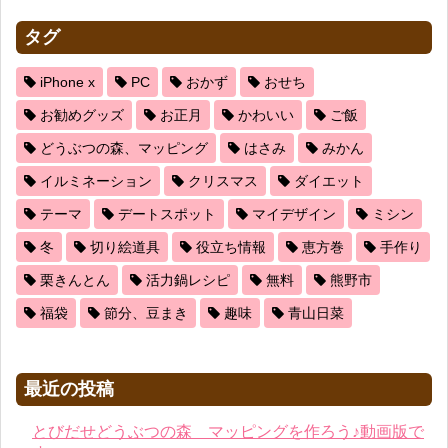
タグ
iPhone x
PC
おかず
おせち
お勧めグッズ
お正月
かわいい
ご飯
どうぶつの森、マッピング
はさみ
みかん
イルミネーション
クリスマス
ダイエット
テーマ
デートスポット
マイデザイン
ミシン
冬
切り絵道具
役立ち情報
恵方巻
手作り
栗きんとん
活力鍋レシピ
無料
熊野市
福袋
節分、豆まき
趣味
青山日菜
最近の投稿
とびだせどうぶつの森 マッピングを作ろう♪動画版で