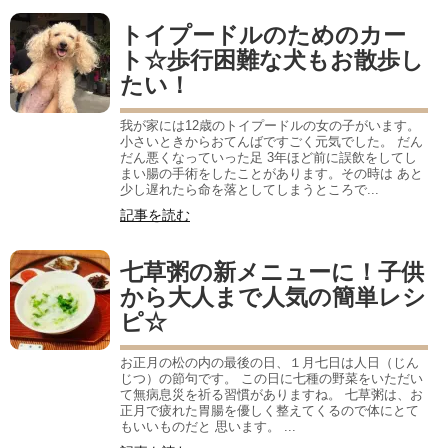
トイプードルのためのカー
ト☆歩行困難な犬もお散歩し
たい！
我が家には12歳のトイプードルの女の子がいます。
小さいときからおてんばですごく元気でした。 だん
だん悪くなっていった足 3年ほど前に誤飲をしてし
まい腸の手術をしたことがあります。その時は あと
少し遅れたら命を落としてしまうところで...
記事を読む
七草粥の新メニューに！子供
から大人まで人気の簡単レシ
ピ☆
お正月の松の内の最後の日、１月七日は人日（じん
じつ）の節句です。 この日に七種の野菜をいただい
て無病息災を祈る習慣がありますね。 七草粥は、お
正月で疲れた胃腸を優しく整えてくるので体にとて
もいいものだと 思います。 ...