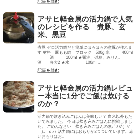
記事を読む
アサヒ軽金属の活力鍋で人気
のレシピを作る 煮豚、玄
米、黒豆
煮豚 ゼロ活力鍋だと簡単にほろほろの煮豚が作れま
す 材料 豚もも肉 ブロック 500g 水 400ml
酒 100ml ★醤油、砂糖、みりん、
酒 各大2 ★水 100ml ...
記事を読む
アサヒ軽金属の活力鍋レビュ
ー本当に1分でご飯は炊ける
のか？
活力鍋で炊き込みごはんは美味しい？ 白米以外もた
いてみました。 今日は炊き込みごはんに挑戦しまし
た。 ごめんなさい 炊き込みごはんの素ﾃﾞｽが(´ ▽
｀).。ｏ♪♪ 活力鍋にはおもりが2つついています。赤
いおもりはお...