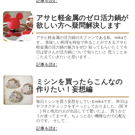
記事を読む
アサヒ軽金属のゼロ活力鍋が
欲しい方へ疑問解決します
アサヒ軽金属の活力鍋の大ファンである私、reikaで
す。 美味しい料理を時短で作ることができるアサヒ
軽金属の活力鍋の魅力をぜひ 知ってもらいたくて今
日は皆さんが活力鍋について知りたいと 思うことを
こたえていきたいと思います...
記事を読む
ミシンを買ったらこんなの
作りたい！妄想編
毎日ミシンを買う妄想をしているreikaです。 昨日は
ヤフオクチェックをずーっとしておりました。(笑´∀
｀) 何と地元の人が出品してて驚いたよ。 買うかど
うか迷ってまーす。ちょっと古い機種なので心配な
のです。 そして...
記事を読む