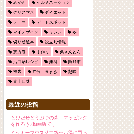
みかん
イルミネーション
クリスマス
ダイエット
テーマ
デートスポット
マイデザイン
ミシン
冬
切り絵道具
役立ち情報
恵方巻
手作り
栗きんとん
活力鍋レシピ
無料
熊野市
福袋
節分、豆まき
趣味
青山日菜
最近の投稿
とびだせどうぶつの森 マッピング
を作ろう♪動画版です
ミッキーマウス活力鍋☆お得に買っ