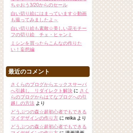
ちゃおう3/20からのセール
白い切り絵にはまっています☆動画
も撮ってみましたよ～
白い切り絵も素敵☆美しい花モチー
フの切り絵 チェ・ヒャンミ
ミシンを買ったらこんなの作りた
い！妄想編
最近のコメント
さくらのブログからエックスサーバ
へ引越し リダイレクト解決
に
さく
らのブログからはてなブログへの引
越しの方法
より
どうぶつの森☆超初心者でもできる
マイデザインの作り方
に
reika
より
どうぶつの森☆超初心者でもできる
マイデザインの作り方
に
漫画漫画