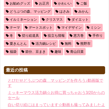
お勧めグッズ
お正月
かわいい
ご飯
どうぶつの森、マッピング
はさみ
みかん
イルミネーション
クリスマス
ダイエット
テーマ
デートスポット
マイデザイン
ミシン
冬
切り絵道具
役立ち情報
恵方巻
手作り
栗きんとん
活力鍋レシピ
無料
熊野市
福袋
節分、豆まき
趣味
青山日菜
最近の投稿
とびだせどうぶつの森 マッピングを作ろう♪動画版で
す
ミッキーマウス活力鍋☆お得に買っちゃおう3/20からの
セール
白い切り絵にはまっています☆動画も撮ってみましたよ