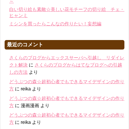
～
白い切り絵も素敵☆美しい花モチーフの切り絵 チェ・
ヒャンミ
ミシンを買ったらこんなの作りたい！妄想編
最近のコメント
さくらのブログからエックスサーバへ引越し リダイレ
クト解決
に
さくらのブログからはてなブログへの引越
しの方法
より
どうぶつの森☆超初心者でもできるマイデザインの作り
方
に
reika
より
どうぶつの森☆超初心者でもできるマイデザインの作り
方
に
漫画漫画
より
どうぶつの森☆超初心者でもできるマイデザインの作り
方
に
reika
より