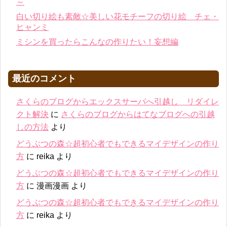
～
白い切り絵も素敵☆美しい花モチーフの切り絵 チェ・
ヒャンミ
ミシンを買ったらこんなの作りたい！妄想編
最近のコメント
さくらのブログからエックスサーバへ引越し リダイレ
クト解決
に
さくらのブログからはてなブログへの引越
しの方法
より
どうぶつの森☆超初心者でもできるマイデザインの作り
方
に
reika
より
どうぶつの森☆超初心者でもできるマイデザインの作り
方
に
漫画漫画
より
どうぶつの森☆超初心者でもできるマイデザインの作り
方
に
reika
より