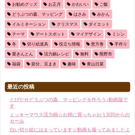
お勧めグッズ
お正月
かわいい
ご飯
どうぶつの森、マッピング
はさみ
みかん
イルミネーション
クリスマス
ダイエット
テーマ
デートスポット
マイデザイン
ミシン
冬
切り絵道具
役立ち情報
恵方巻
手作り
栗きんとん
活力鍋レシピ
無料
熊野市
福袋
節分、豆まき
趣味
青山日菜
最近の投稿
とびだせどうぶつの森 マッピングを作ろう♪動画版で
す
ミッキーマウス活力鍋☆お得に買っちゃおう3/20からの
セール
白い切り絵にはまっています☆動画も撮ってみましたよ