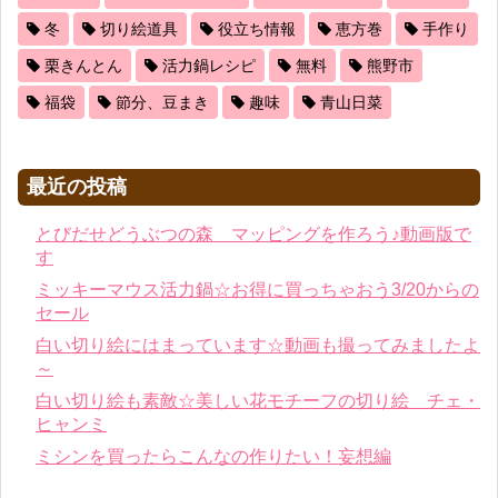
冬
切り絵道具
役立ち情報
恵方巻
手作り
栗きんとん
活力鍋レシピ
無料
熊野市
福袋
節分、豆まき
趣味
青山日菜
最近の投稿
とびだせどうぶつの森 マッピングを作ろう♪動画版で
す
ミッキーマウス活力鍋☆お得に買っちゃおう3/20からの
セール
白い切り絵にはまっています☆動画も撮ってみましたよ
～
白い切り絵も素敵☆美しい花モチーフの切り絵 チェ・
ヒャンミ
ミシンを買ったらこんなの作りたい！妄想編