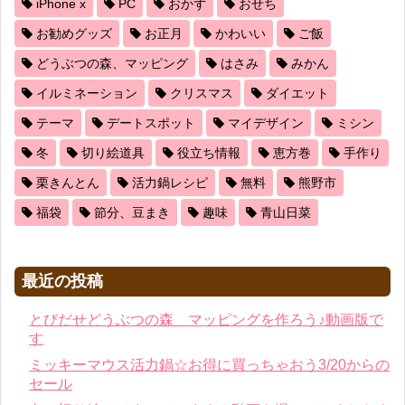
iPhone x
PC
おかず
おせち
お勧めグッズ
お正月
かわいい
ご飯
どうぶつの森、マッピング
はさみ
みかん
イルミネーション
クリスマス
ダイエット
テーマ
デートスポット
マイデザイン
ミシン
冬
切り絵道具
役立ち情報
恵方巻
手作り
栗きんとん
活力鍋レシピ
無料
熊野市
福袋
節分、豆まき
趣味
青山日菜
最近の投稿
とびだせどうぶつの森 マッピングを作ろう♪動画版で
す
ミッキーマウス活力鍋☆お得に買っちゃおう3/20からの
セール