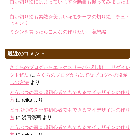
白い切り絵にはまっています☆動画も撮ってみましたよ
～
白い切り絵も素敵☆美しい花モチーフの切り絵 チェ・
ヒャンミ
ミシンを買ったらこんなの作りたい！妄想編
最近のコメント
さくらのブログからエックスサーバへ引越し リダイレ
クト解決
に
さくらのブログからはてなブログへの引越
しの方法
より
どうぶつの森☆超初心者でもできるマイデザインの作り
方
に
reika
より
どうぶつの森☆超初心者でもできるマイデザインの作り
方
に
漫画漫画
より
どうぶつの森☆超初心者でもできるマイデザインの作り
方
に
reika
より