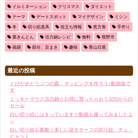
イルミネーション
クリスマス
ダイエット
テーマ
デートスポット
マイデザイン
ミシン
冬
切り絵道具
役立ち情報
恵方巻
手作り
栗きんとん
活力鍋レシピ
無料
熊野市
福袋
節分、豆まき
趣味
青山日菜
最近の投稿
とびだせどうぶつの森 マッピングを作ろう♪動画版で
す
ミッキーマウス活力鍋☆お得に買っちゃおう3/20からの
セール
白い切り絵にはまっています☆動画も撮ってみましたよ
～
白い切り絵も素敵☆美しい花モチーフの切り絵 チェ・
ヒャンミ