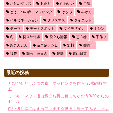
お勧めグッズ
お正月
かわいい
ご飯
どうぶつの森、マッピング
はさみ
みかん
イルミネーション
クリスマス
ダイエット
テーマ
デートスポット
マイデザイン
ミシン
冬
切り絵道具
役立ち情報
恵方巻
手作り
栗きんとん
活力鍋レシピ
無料
熊野市
福袋
節分、豆まき
趣味
青山日菜
最近の投稿
とびだせどうぶつの森 マッピングを作ろう♪動画版で
す
ミッキーマウス活力鍋☆お得に買っちゃおう3/20からの
セール
白い切り絵にはまっています☆動画も撮ってみましたよ