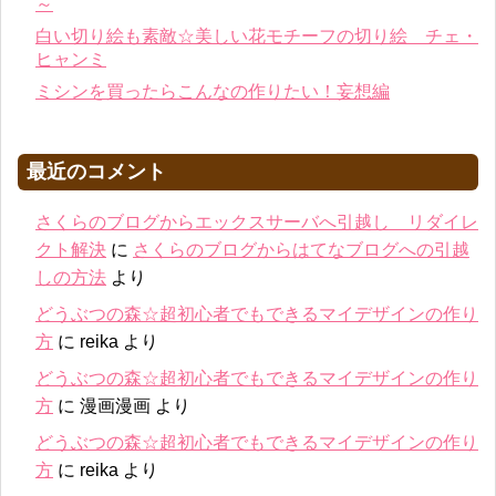
～
白い切り絵も素敵☆美しい花モチーフの切り絵 チェ・
ヒャンミ
ミシンを買ったらこんなの作りたい！妄想編
最近のコメント
さくらのブログからエックスサーバへ引越し リダイレ
クト解決
に
さくらのブログからはてなブログへの引越
しの方法
より
どうぶつの森☆超初心者でもできるマイデザインの作り
方
に
reika
より
どうぶつの森☆超初心者でもできるマイデザインの作り
方
に
漫画漫画
より
どうぶつの森☆超初心者でもできるマイデザインの作り
方
に
reika
より