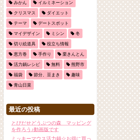
みかん
イルミネーション
クリスマス
ダイエット
テーマ
デートスポット
マイデザイン
ミシン
冬
切り絵道具
役立ち情報
恵方巻
手作り
栗きんとん
活力鍋レシピ
無料
熊野市
福袋
節分、豆まき
趣味
青山日菜
最近の投稿
とびだせどうぶつの森 マッピング
を作ろう♪動画版です
ミッキーマウス活力鍋☆お得に買っ