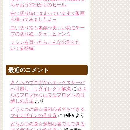
ちゃおう3/20からのセール
白い切り絵にはまっています☆動画
も撮ってみましたよ～
白い切り絵も素敵☆美しい花モチー
フの切り絵 チェ・ヒャンミ
ミシンを買ったらこんなの作りた
い！妄想編
最近のコメント
さくらのブログからエックスサーバ
へ引越し リダイレクト解決
に
さく
らのブログからはてなブログへの引
越しの方法
より
どうぶつの森☆超初心者でもできる
マイデザインの作り方
に
reika
より
どうぶつの森☆超初心者でもできる
マイデザインの作り方
に
漫画漫画