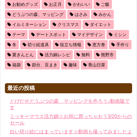
お勧めグッズ
お正月
かわいい
ご飯
どうぶつの森、マッピング
はさみ
みかん
イルミネーション
クリスマス
ダイエット
テーマ
デートスポット
マイデザイン
ミシン
冬
切り絵道具
役立ち情報
恵方巻
手作り
栗きんとん
活力鍋レシピ
無料
熊野市
福袋
節分、豆まき
趣味
青山日菜
最近の投稿
とびだせどうぶつの森 マッピングを作ろう♪動画版で
す
ミッキーマウス活力鍋☆お得に買っちゃおう3/20からの
セール
白い切り絵にはまっています☆動画も撮ってみましたよ