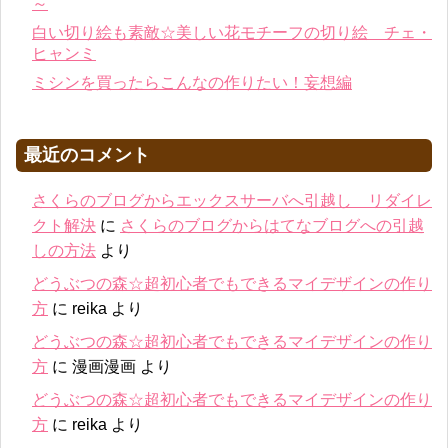
～
白い切り絵も素敵☆美しい花モチーフの切り絵 チェ・
ヒャンミ
ミシンを買ったらこんなの作りたい！妄想編
最近のコメント
さくらのブログからエックスサーバへ引越し リダイレ
クト解決
に
さくらのブログからはてなブログへの引越
しの方法
より
どうぶつの森☆超初心者でもできるマイデザインの作り
方
に
reika
より
どうぶつの森☆超初心者でもできるマイデザインの作り
方
に
漫画漫画
より
どうぶつの森☆超初心者でもできるマイデザインの作り
方
に
reika
より