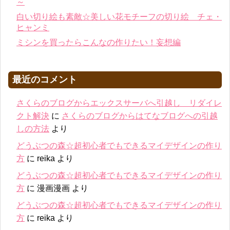
～
白い切り絵も素敵☆美しい花モチーフの切り絵 チェ・
ヒャンミ
ミシンを買ったらこんなの作りたい！妄想編
最近のコメント
さくらのブログからエックスサーバへ引越し リダイレ
クト解決
に
さくらのブログからはてなブログへの引越
しの方法
より
どうぶつの森☆超初心者でもできるマイデザインの作り
方
に
reika
より
どうぶつの森☆超初心者でもできるマイデザインの作り
方
に
漫画漫画
より
どうぶつの森☆超初心者でもできるマイデザインの作り
方
に
reika
より