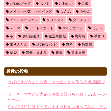
お勧めグッズ
お正月
かわいい
ご飯
どうぶつの森、マッピング
はさみ
みかん
イルミネーション
クリスマス
ダイエット
テーマ
デートスポット
マイデザイン
ミシン
冬
切り絵道具
役立ち情報
恵方巻
手作り
栗きんとん
活力鍋レシピ
無料
熊野市
福袋
節分、豆まき
趣味
青山日菜
最近の投稿
とびだせどうぶつの森 マッピングを作ろう♪動画版で
す
ミッキーマウス活力鍋☆お得に買っちゃおう3/20からの
セール
白い切り絵にはまっています☆動画も撮ってみましたよ