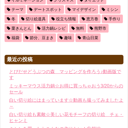
テーマ
デートスポット
マイデザイン
ミシン
冬
切り絵道具
役立ち情報
恵方巻
手作り
栗きんとん
活力鍋レシピ
無料
熊野市
福袋
節分、豆まき
趣味
青山日菜
最近の投稿
とびだせどうぶつの森 マッピングを作ろう♪動画版で
す
ミッキーマウス活力鍋☆お得に買っちゃおう3/20からの
セール
白い切り絵にはまっています☆動画も撮ってみましたよ
～
白い切り絵も素敵☆美しい花モチーフの切り絵 チェ・
ヒャンミ