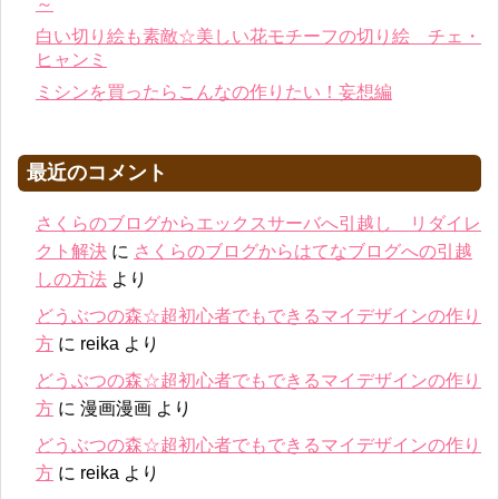
～
白い切り絵も素敵☆美しい花モチーフの切り絵 チェ・
ヒャンミ
ミシンを買ったらこんなの作りたい！妄想編
最近のコメント
さくらのブログからエックスサーバへ引越し リダイレ
クト解決
に
さくらのブログからはてなブログへの引越
しの方法
より
どうぶつの森☆超初心者でもできるマイデザインの作り
方
に
reika
より
どうぶつの森☆超初心者でもできるマイデザインの作り
方
に
漫画漫画
より
どうぶつの森☆超初心者でもできるマイデザインの作り
方
に
reika
より