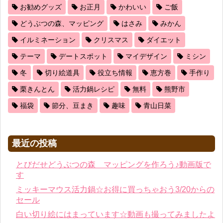
お勧めグッズ
お正月
かわいい
ご飯
どうぶつの森、マッピング
はさみ
みかん
イルミネーション
クリスマス
ダイエット
テーマ
デートスポット
マイデザイン
ミシン
冬
切り絵道具
役立ち情報
恵方巻
手作り
栗きんとん
活力鍋レシピ
無料
熊野市
福袋
節分、豆まき
趣味
青山日菜
最近の投稿
とびだせどうぶつの森 マッピングを作ろう♪動画版で
す
ミッキーマウス活力鍋☆お得に買っちゃおう3/20からの
セール
白い切り絵にはまっています☆動画も撮ってみましたよ