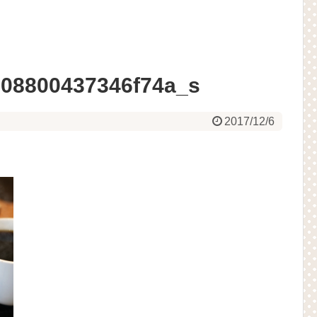
d08800437346f74a_s
2017/12/6