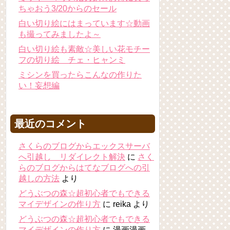
ちゃおう3/20からのセール
白い切り絵にはまっています☆動画
も撮ってみましたよ～
白い切り絵も素敵☆美しい花モチー
フの切り絵 チェ・ヒャンミ
ミシンを買ったらこんなの作りた
い！妄想編
最近のコメント
さくらのブログからエックスサーバ
へ引越し リダイレクト解決
に
さく
らのブログからはてなブログへの引
越しの方法
より
どうぶつの森☆超初心者でもできる
マイデザインの作り方
に
reika
より
どうぶつの森☆超初心者でもできる
マイデザインの作り方
に
漫画漫画