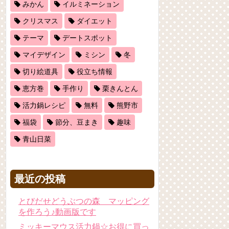
みかん
イルミネーション
クリスマス
ダイエット
テーマ
デートスポット
マイデザイン
ミシン
冬
切り絵道具
役立ち情報
恵方巻
手作り
栗きんとん
活力鍋レシピ
無料
熊野市
福袋
節分、豆まき
趣味
青山日菜
最近の投稿
とびだせどうぶつの森 マッピング
を作ろう♪動画版です
ミッキーマウス活力鍋☆お得に買っ