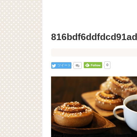
816bdf6ddfdcd91a
ツイート
0