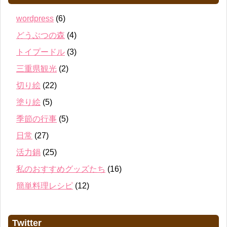
wordpress
(6)
どうぶつの森
(4)
トイプードル
(3)
三重県観光
(2)
切り絵
(22)
塗り絵
(5)
季節の行事
(5)
日常
(27)
活力鍋
(25)
私のおすすめグッズたち
(16)
簡単料理レシピ
(12)
Twitter