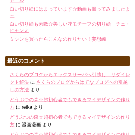
セール
白い切り絵にはまっています☆動画も撮ってみましたよ
～
白い切り絵も素敵☆美しい花モチーフの切り絵 チェ・
ヒャンミ
ミシンを買ったらこんなの作りたい！妄想編
最近のコメント
さくらのブログからエックスサーバへ引越し リダイレ
クト解決
に
さくらのブログからはてなブログへの引越
しの方法
より
どうぶつの森☆超初心者でもできるマイデザインの作り
方
に
reika
より
どうぶつの森☆超初心者でもできるマイデザインの作り
方
に
漫画漫画
より
どうぶつの森☆超初心者でもできるマイデザインの作り