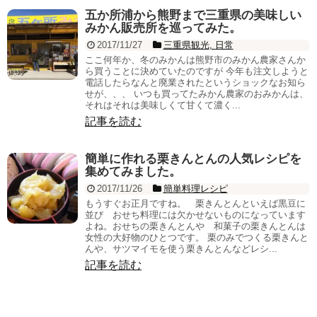
五か所浦から熊野まで三重県の美味しい
みかん販売所を巡ってみた。
2017/11/27
三重県観光
,
日常
ここ何年か、冬のみかんは熊野市のみかん農家さんか
ら買うことに決めていたのですが 今年も注文しようと
電話したらなんと廃業されたというショックなお知ら
せが、、、 いつも買ってたみかん農家のおみかんは、
それはそれは美味しくて甘くて濃く...
記事を読む
簡単に作れる栗きんとんの人気レシピを
集めてみました。
2017/11/26
簡単料理レシピ
もうすぐお正月ですね。 栗きんとんといえば黒豆に
並び おせち料理には欠かせないものになっています
よね。おせちの栗きんとんや 和菓子の栗きんとんは
女性の大好物のひとつです。 栗のみでつくる栗きんと
んや、サツマイモを使う栗きんとんなどレシ...
記事を読む