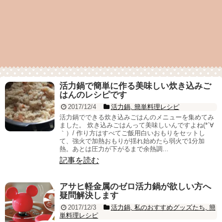
活力鍋で簡単に作る美味しい炊き込みご
はんのレシピです
2017/12/4
活力鍋
,
簡単料理レシピ
活力鍋でできる炊き込みごはんのメニューを集めてみ
ました。 炊き込みごはんって美味しいんですよね(*´∀
｀）/ 作り方はすべてご飯用白いおもりをセットし
て、強火で加熱おもりが揺れ始めたら弱火で1分加
熱。あとは圧力が下がるまで余熱調...
記事を読む
アサヒ軽金属のゼロ活力鍋が欲しい方へ
疑問解決します
2017/12/3
活力鍋
,
私のおすすめグッズたち
,
簡
単料理レシピ