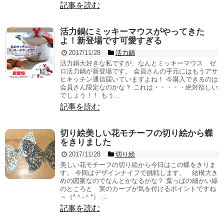
記事を読む
活力鍋にミッキーマウスがやってきた
よ！新登場です可愛すぎる
2017/11/28
活力鍋
活力鍋大好きな私ですが、なんとミッキーマウス ゼ
ロ活力鍋が新登場です。 会員さんの手元にはもうアサ
ヒキッチン通信届いていますよね！ 今購入できるのは
会員さん限定なのかな？ これは・・・・・絶対欲しい
でしょう！！ もう...
記事を読む
切り絵美しい花モチーフの切り絵から蝶
をきりました
2017/11/28
切り絵
美しい花モチーフの切り絵から今日はこの蝶をきりま
す。 今回はデザインナイフで挑戦します。 結構大き
めの図案なのでなんとかなるかな？ 葉っぱの細かい線
のところと 実のカーブが気を付けるポイントですね
～（*＾-＾*） ...
記事を読む