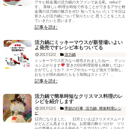
アサヒ軽金属の活力鍋の大ファンである私、reikaで
す。 美味しい料理を時短で作ることができるアサヒ軽
金属の活力鍋の魅力をぜひ 知ってもらいたくて今日は
皆さんが活力鍋について知りたいと 思うことをこたえ
ていきたいと思います...
記事を読む
活力鍋にミッキーマウスが新登場いよい
よ発売ですレシピ本もついてる
2017/12/2
活力鍋
ミッキーマウス圧力なべ発売されましたねー。 テンシ
ョン上がります
驚きの0分料理皆様も体験してはい
かがでしょうか？ スープやカレーなど強火で加熱し、
おもりが揺れ始めたらもう加熱はストップ！ ...
記事を読む
活力鍋で簡単時短なクリスマス料理のレ
シピを紹介します
2017/12/1
季節の行事
,
活力鍋
,
簡単料理レシ
ピ
12月になりました。 12月といえばクリスマスムード
がどんどん高まりますね。お部屋の飾りつけや ツリ
ーの準備もそろそろ始めるころではないでしょうか？