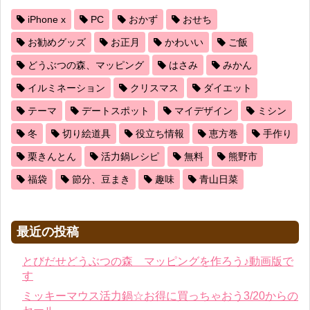
iPhone x
PC
おかず
おせち
お勧めグッズ
お正月
かわいい
ご飯
どうぶつの森、マッピング
はさみ
みかん
イルミネーション
クリスマス
ダイエット
テーマ
デートスポット
マイデザイン
ミシン
冬
切り絵道具
役立ち情報
恵方巻
手作り
栗きんとん
活力鍋レシピ
無料
熊野市
福袋
節分、豆まき
趣味
青山日菜
最近の投稿
とびだせどうぶつの森 マッピングを作ろう♪動画版で
す
ミッキーマウス活力鍋☆お得に買っちゃおう3/20からの