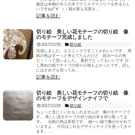
最近は本物のモミの木でクリスマスツリーを作るらし
いですね(*´∀｀）/ 我が家も旦那さ...
記事を読む
切り絵 美しい花モチーフの切り絵 像
のモチーフ完成しました
2017/11/30
切り絵
完成しました。エスニックですごくかわいいです。 用
紙の色はずーっと考えてたんだけど 段ボールの色
だ！！って思いました。 素朴でとってもいいです 少
し厚めの紙でナイフの切り心地もよかったです。試し
にはさみでも切ってみ...
記事を読む
切り絵 美しい花モチーフの切り絵 像
のモチーフをデザインナイフで
2017/11/29
切り絵
ちょっと見にくいかもしれませんが 像のモチーフで
す。 美しい花モチーフの切り絵の本を切り取ってま
す。 台紙の色は茶色です。 細ーい線で像がかかれて
いますよ。 今日はこれをデザインナイフを使ってきり
ます。 ...