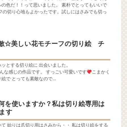
ルの色だ！！って思いました。 素朴でとってもいいで
イフの切り心地もよかったです。試しにはさみでも切っ
敵☆美しい花モチーフの切り絵 チ
ハッとする切り絵に 出会いました。
rcuts こんな感じの作品です。 すっごい可愛いです
こまかく
で とっても素敵なので...
何を使いますか？私は切り絵専用は
ます
て 始りは爪切り用はさみから・・ 私は切り絵をする