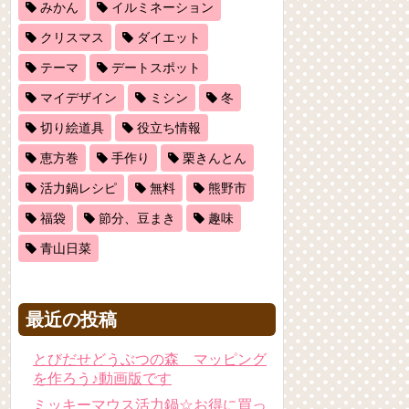
みかん
イルミネーション
クリスマス
ダイエット
テーマ
デートスポット
マイデザイン
ミシン
冬
切り絵道具
役立ち情報
恵方巻
手作り
栗きんとん
活力鍋レシピ
無料
熊野市
福袋
節分、豆まき
趣味
青山日菜
最近の投稿
とびだせどうぶつの森 マッピング
を作ろう♪動画版です
ミッキーマウス活力鍋☆お得に買っ