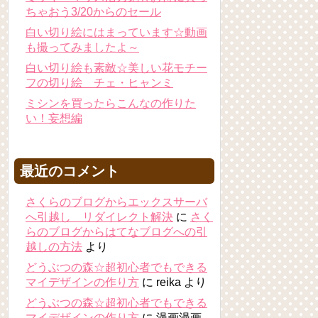
ちゃおう3/20からのセール
白い切り絵にはまっています☆動画
も撮ってみましたよ～
白い切り絵も素敵☆美しい花モチー
フの切り絵 チェ・ヒャンミ
ミシンを買ったらこんなの作りた
い！妄想編
最近のコメント
さくらのブログからエックスサーバ
へ引越し リダイレクト解決
に
さく
らのブログからはてなブログへの引
越しの方法
より
どうぶつの森☆超初心者でもできる
マイデザインの作り方
に
reika
より
どうぶつの森☆超初心者でもできる
マイデザインの作り方
に
漫画漫画