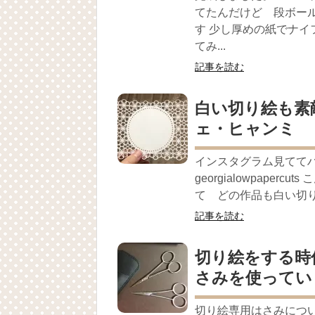
てたんだけど 段ボー
す 少し厚めの紙でナ
てみ...
記事を読む
白い切り絵も素
ェ・ヒャンミ
インスタグラム見てて
georgialowpape
て どの作品も白い切り絵
記事を読む
切り絵をする時
さみを使ってい
切り絵専用はさみについ