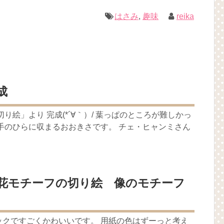
はさみ
,
趣味
reika
成
り絵」より 完成(*´∀｀）/ 葉っぱのところが難しかっ
手のひらに収まるおおきさです。 チェ・ヒャンミさん
花モチーフの切り絵 像のモチーフ
ックですごくかわいいです。 用紙の色はずーっと考え