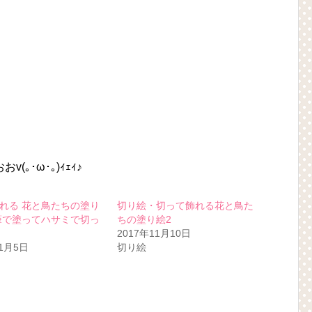
｡･ω･｡)ｨｪｨ♪
れる 花と鳥たちの塗り
切り絵・切って飾れる花と鳥た
筆で塗ってハサミで切っ
ちの塗り絵2
2017年11月10日
11月5日
切り絵