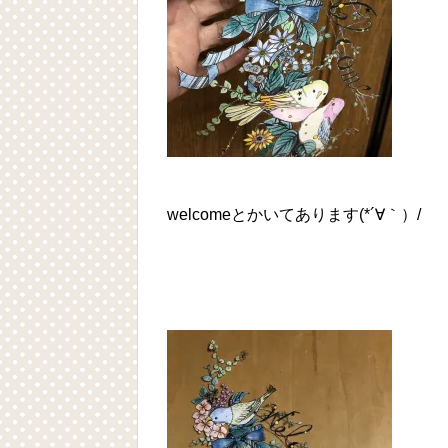
welcomeとかいてあります(*´∀｀）/