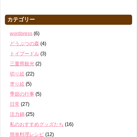
カテゴリー
wordpress
(6)
どうぶつの森
(4)
トイプードル
(3)
三重県観光
(2)
切り絵
(22)
塗り絵
(5)
季節の行事
(5)
日常
(27)
活力鍋
(25)
私のおすすめグッズたち
(16)
簡単料理レシピ
(12)