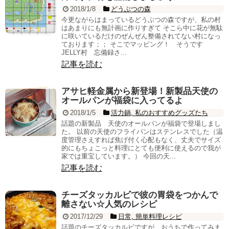
2018/1/8
どうぶつの森
今更ながらはまっているどうぶつの森ですが、私の村
はあまりにも無計画に作りすぎて そこら中に花が無駄
に咲いているだけのぜんぜん整備されてない村になっ
ております；； そこでマッピング！ そうです
JELLY村 忘備録さ...
記事を読む
アサヒ軽金属から新登場！新製品天使の
オールパンが福袋に入ってるよ
2018/1/5
活力鍋
,
私のおすすめグッズたち
話題の新製品 天使のオールパンが福袋で登場しまし
た。 以前の天使のフライパンはステンレスでした（温
度管理さえすれば焦げ付く心配もなく、丈夫でサイズ
的にもちょこっと料理にとても便利に使えるので我が
家では重宝しています。） 今回の天...
記事を読む
チーズタッカルビで彼の胃袋をつかんで
離さない☆人気のレシピ
2017/12/29
日常
,
簡単料理レシピ
話題のチーズタッカルビですが、おうちで作ってみま