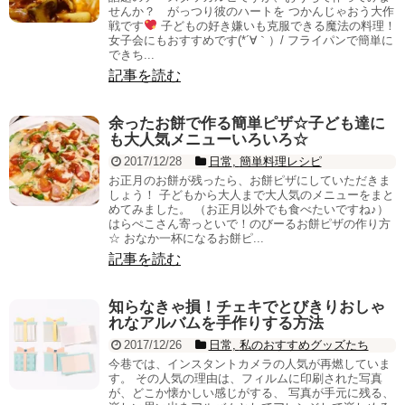
せんか？ がっつり彼のハートを つかんじゃおう大作
戦です
子どもの好き嫌いも克服できる魔法の料理！
女子会にもおすすめです(*´∀｀）/ フライパンで簡単に
できち...
記事を読む
余ったお餅で作る簡単ピザ☆子ども達に
も大人気メニューいろいろ☆
2017/12/28
日常
,
簡単料理レシピ
お正月のお餅が残ったら、お餅ピザにしていただきま
しょう！ 子どもから大人まで大人気のメニューをまと
めてみました。 （お正月以外でも食べたいですね♪）
はらぺこさん寄っといで！のびーるお餅ピザの作り方
☆ おなか一杯になるお餅ピ...
記事を読む
知らなきゃ損！チェキでとびきりおしゃ
れなアルバムを手作りする方法
2017/12/26
日常
,
私のおすすめグッズたち
今巷では、インスタントカメラの人気が再燃していま
す。 その人気の理由は、フィルムに印刷された写真
が、どこか懐かしい感じがする、 写真が手元に残る、