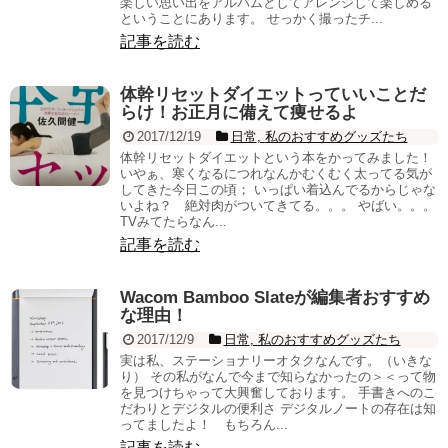
楽しい思い出をアルバムとしてアレンジして楽しめる
ということにあります。 せっかく撮ったチ...
記事を読む
体幹リセットダイエットっていいことだ
らけ！お正月に備えて痩せるよ
2017/12/19
日常
,
私のおすすめグッズたち
体幹リセットダイエットという本をかってみました！
いやぁ、寒くなるにつれなんかむくむく太ってる気が
してきた今日この頃； いっぱい着込んでるからじゃな
いよね？ 絶対肉がついてきてる。。。 やばい。。。
TVみてたらなん...
記事を読む
Wacom Bamboo Slateが編集者おすすめ
な理由！
2017/12/9
日常
,
私のおすすめグッズたち
実は私、ステーショナリーオタクなんです。（いきな
り） その私がなんで今まで知らなかったの＞＜って物
を見つけちゃって大興奮しております。 手書きへのこ
だわりとデジタルの便利さ デジタルノートの存在は知
ってましたよ！ もちろん...
記事を読む